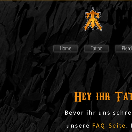
A
A
Home
Tattoo
Pierc
Hey ihr Tat
Bevor ihr uns schre
unsere
FAQ-Seite
.