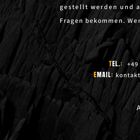
gestellt werden und
a
Fragen bekommen.
Wen
T
EL.
:
+49
E
MAIL
:
kontak