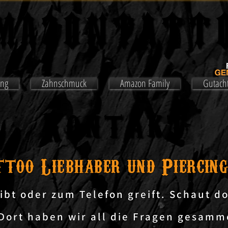
MAZONTATT
MAZONTATT
ing
Zahnschmuck
Amazon Family
Gutach
Kontakt
Kontakt
too Liebhaber und Piercing
ibt oder zum Telefon greift.
Schaut do
 D
ort haben wir all die Fragen gesamme