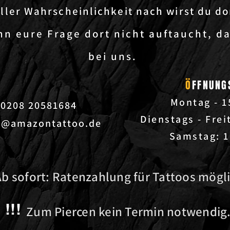
ller Wahrscheinlichkeit nach wirst du d
n eure Frage dort nicht auftaucht, d
bei uns.
Ö
FFNUNG
Montag - 1
 0208 20581684
Dienstags - Frei
t@amazontattoo.de
Samstag: 1
Ab sofort: Ratenzahlung für Tattoos mögl
!!!
Zum Piercen kein Termin notwendig